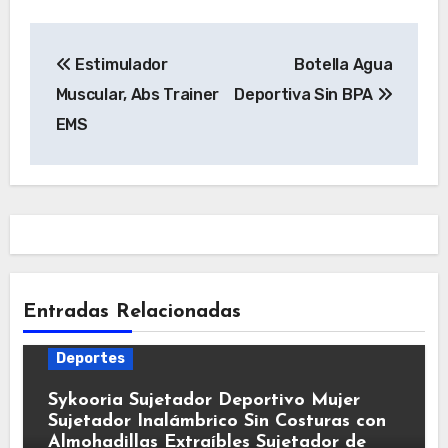
Navegación
Estimulador
Botella Agua
de
Muscular, Abs Trainer
Deportiva Sin BPA
entradas
EMS
Entradas Relacionadas
Deportes
Sykooria Sujetador Deportivo Mujer
Sujetador Inalámbrico Sin Costuras con
Almohadillas Extraíbles Sujetador de