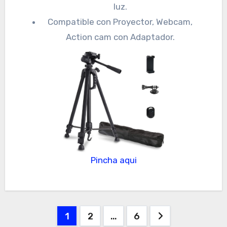
luz.
Compatible con Proyector, Webcam,
Action cam con Adaptador.
Pincha aqui
Paginación
1
2
…
6