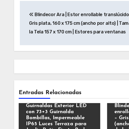
Navegación
Blindecor Ara | Estor enrollable translúcido 
de
Gris plata, 160 x 175 cm (ancho por alto) | Ta
entradas
la Tela 157 x 170 cm | Estores para ventanas
Decoración
Entradas Relacionadas
ZOTOYI Guirnalda Luces
Decor
Exterior 45 Metros, G40
Guirnaldas Exterior LED
Blind
con 73+3 Guirnalda
enroll
Bombillas, Impermeable
– Gris
IP65 Luces Terraza para
(anch