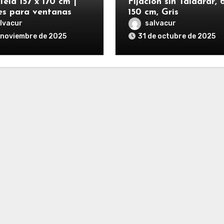
Tela 157 x 170 cm |
Fijación sin Taladrar, 
es para ventanas
150 cm, Gris
lvacur
salvacur
 noviembre de 2025
31 de octubre de 2025