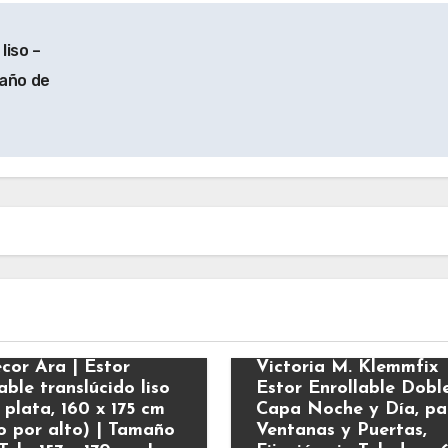
liso –
maño de
ación
Decoración
ecor Ara | Estor
Victoria M. Klemmfix
able translúcido liso
Estor Enrollable Dobl
 plata, 160 x 175 cm
Capa Noche y Día, pa
o por alto) | Tamaño
Ventanas y Puertas,