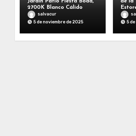
Jardín Patio Fiesta Boda,
de la 
2700K Blanco Cálido
Estor
salvacur
sa
5 de noviembre de 2025
5 de