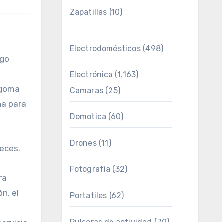
Zapatillas
(10)
Electrodomésticos
(498)
rgo
Electrónica
(1.163)
 goma
Camaras
(25)
na para
Domotica
(60)
Drones
(11)
veces.
Fotografía
(32)
ra
n, el
Portatiles
(62)
Pulseras de actividad
(79)