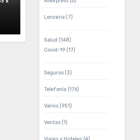
Aliexpress
(6)
65 x
Lenceria
(7)
Salud
(148)
Covid-19
(17)
Seguros
(3)
Telefonía
(176)
Varios
(951)
Ventas
(1)
Viajes y Hoteles
(4)