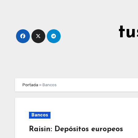
Ir
al
contenido
tu
Portada
»
Bancos
Bancos
Raisin: Depósitos europeos