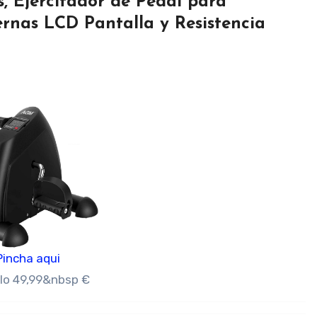
s, Ejercitador de Pedal para
rnas LCD Pantalla y Resistencia
Pincha aqui
olo 49,99&nbsp €