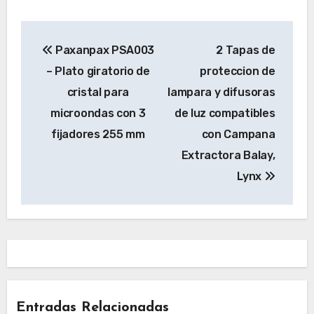
Navegación
Paxanpax PSA003
2 Tapas de
de
– Plato giratorio de
proteccion de
entradas
cristal para
lampara y difusoras
microondas con 3
de luz compatibles
fijadores 255 mm
con Campana
Extractora Balay,
Lynx
Entradas Relacionadas