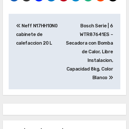
Navegación
Neff N17HH10N0
Bosch Serie | 6
de
cabinete de
WTR87641ES –
entradas
calefaccion 20 L
Secadora con Bomba
de Calor, Libre
Instalacion,
Capacidad 8kg, Color
Blanco