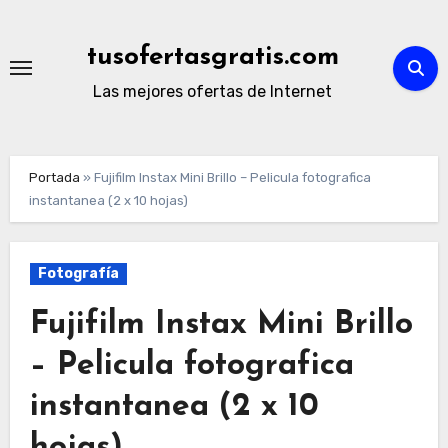
Ir
al
tusofertasgratis.com
contenido
Las mejores ofertas de Internet
Portada
»
Fujifilm Instax Mini Brillo – Pelicula fotografica
instantanea (2 x 10 hojas)
Fotografía
Fujifilm Instax Mini Brillo
– Pelicula fotografica
instantanea (2 x 10
hojas)