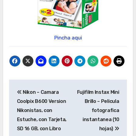
Pincha aqui
Navegación
Nikon – Camara
Fujifilm Instax Mini
de
Coolpix B600 Version
Brillo – Pelicula
entradas
Nikonistas, con
fotografica
Estuche, con Tarjeta,
instantanea (10
SD 16 GB, con Libro
hojas)