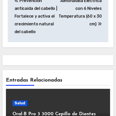
Prevencion
Almohadilla Electrica
de
anticaida del cabello |
con 6 Niveles
entradas
Fortalece y activa el
Temperatura (60 x 30
crecimiento natural
cm)
del cabello
Entradas Relacionadas
Salud
Oral-B Pro 3 3000 Cepillo de Dientes