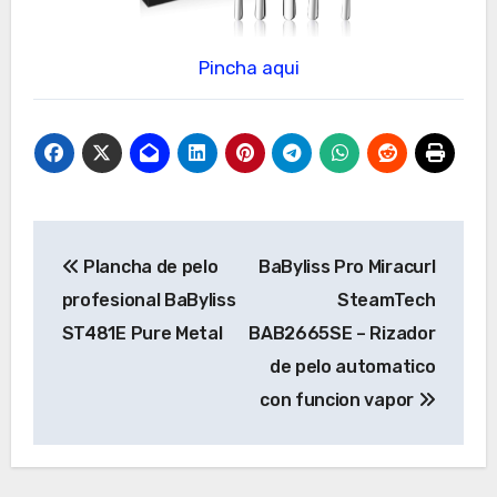
Pincha aqui
Navegación
Plancha de pelo
BaByliss Pro Miracurl
de
profesional BaByliss
SteamTech
entradas
ST481E Pure Metal
BAB2665SE – Rizador
de pelo automatico
con funcion vapor