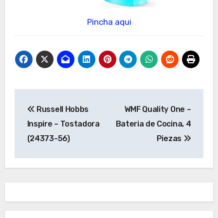
Pincha aqui
Navegación
Russell Hobbs
WMF Quality One –
de
Inspire – Tostadora
Bateria de Cocina, 4
entradas
(24373-56)
Piezas