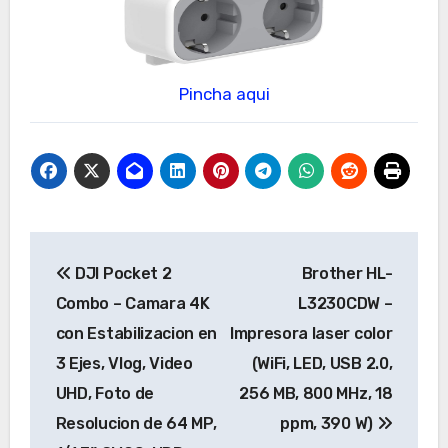
Pincha aqui
Navegación
DJI Pocket 2
Brother HL-
de
Combo – Camara 4K
L3230CDW –
entradas
con Estabilizacion en
Impresora laser color
3 Ejes, Vlog, Video
(WiFi, LED, USB 2.0,
UHD, Foto de
256 MB, 800 MHz, 18
Resolucion de 64 MP,
ppm, 390 W)