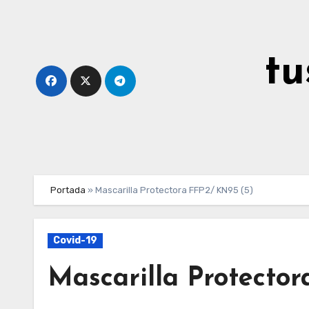
Ir
al
contenido
tu
Portada
»
Mascarilla Protectora FFP2/ KN95 (5)
Covid-19
Mascarilla Protecto