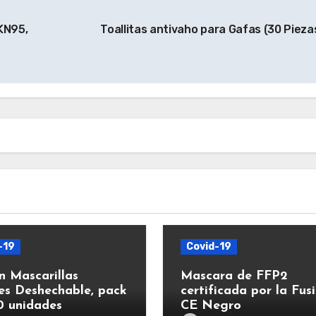
KN95,
Toallitas antivaho para Gafas (30 Pieza
-19
Covid-19
n Mascarillas
Mascara de FFP2
les Deshechable, pack
certificada por la Fus
0 unidades
CE Negro