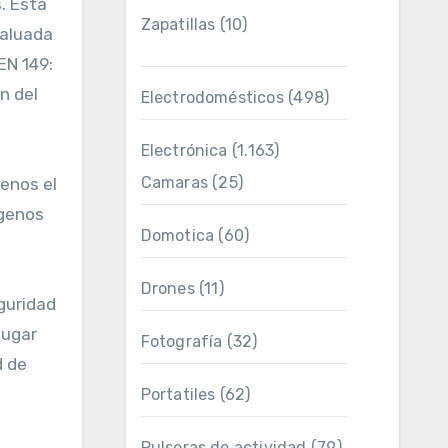
. Esta
Zapatillas
(10)
valuada
EN 149:
n del
Electrodomésticos
(498)
Electrónica
(1.163)
Camaras
(25)
enos el
ógenos
Domotica
(60)
Drones
(11)
guridad
lugar
Fotografía
(32)
d de
Portatiles
(62)
Pulseras de actividad
(79)