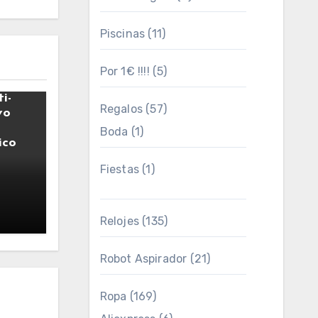
Piscinas
(11)
Por 1€ !!!!
(5)
paco
i-
Regalos
(57)
vo
Boda
(1)
ico
Fiestas
(1)
4
Relojes
(135)
Robot Aspirador
(21)
Ropa
(169)