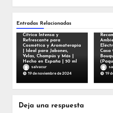
Varios
Vario
Entradas Relacionadas
Esencia Aromática de
Mandarina | Fragancia
Air W
Cítrica Intensa y
Recam
Refrescante para
Ambie
Cosmética y Aromaterapia
Eléct
| Ideal para Jabones,
Casa 
Velas, Champús y Más |
Bouqu
Hecho en España | 50 ml
(Paqu
salvacur
sa
19 de noviembre de 2024
19 d
Deja una respuesta