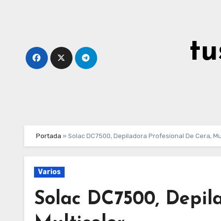
Ir
al
contenido
tu
Portada
»
Solac DC7500, Depiladora Profesional De Cera, Mul
Varios
Solac DC7500, Depila