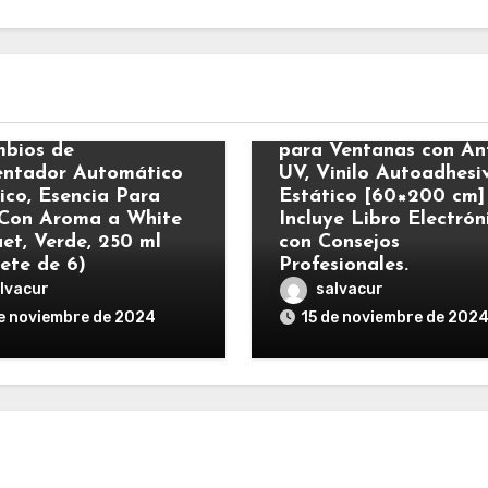
s
Varios
ick Eléctrico –
MARAPON® Vinilo O
bios de
para Ventanas con Ant
ntador Automático
UV, Vinilo Autoadhesi
rico, Esencia Para
Estático [60×200 cm]
Con Aroma a White
Incluye Libro Electrón
et, Verde, 250 ml
con Consejos
ete de 6)
Profesionales.
lvacur
salvacur
e noviembre de 2024
15 de noviembre de 202