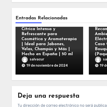
Varios
Vario
Entradas Relacionadas
Esencia Aromática de
Mandarina | Fragancia
Air W
Cítrica Intensa y
Recam
Refrescante para
Ambie
Cosmética y Aromaterapia
Eléct
| Ideal para Jabones,
Casa 
Velas, Champús y Más |
Bouqu
Hecho en España | 50 ml
(Paqu
salvacur
sa
19 de noviembre de 2024
19 d
Deja una respuesta
Tu dirección de correo electrónico no será publica