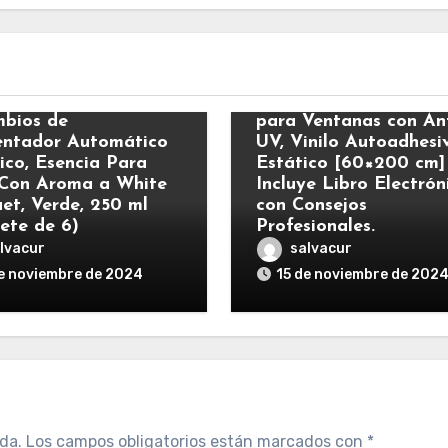
s
Varios
ick Eléctrico –
MARAPON® Vinilo O
bios de
para Ventanas con Ant
ntador Automático
UV, Vinilo Autoadhesi
rico, Esencia Para
Estático [60×200 cm]
Con Aroma a White
Incluye Libro Electrón
et, Verde, 250 ml
con Consejos
ete de 6)
Profesionales.
lvacur
salvacur
e noviembre de 2024
15 de noviembre de 202
da.
Los campos obligatorios están marcados con
*