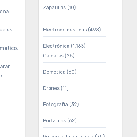
Zapatillas
(10)
cona
deales
Electrodomésticos
(498)
Electrónica
(1.163)
rmético.
Camaras
(25)
arar,
Domotica
(60)
n
Drones
(11)
Fotografía
(32)
Portatiles
(62)
Pulseras de actividad
(79)