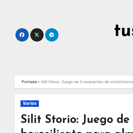
Ir
al
contenido
tu
Portada
»
Silit Storio: Juego de 3 recipientes de cristal bo
Varios
Silit Storio: Juego de