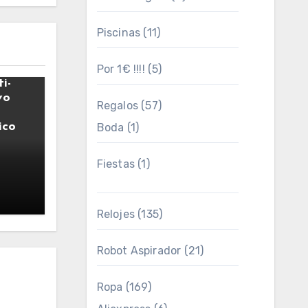
Piscinas
(11)
paco
Por 1€ !!!!
(5)
i-
vo
Regalos
(57)
ico
Boda
(1)
Fiestas
(1)
4
Relojes
(135)
Robot Aspirador
(21)
Ropa
(169)