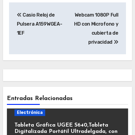
Navegación
Casio Reloj de
Webcam 1080P Full
de
Pulsera A159WGEA-
HD con Microfono y
entradas
1EF
cubierta de
privacidad
Entradas Relacionadas
Electrónica
Tableta Gráfica UGEE S640,Tableta
Digitalizada Portátil Ultradelgada, con