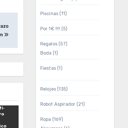
Piscinas
(11)
razo
Por 1€ !!!!
(5)
cm
Regalos
(57)
Boda
(1)
Fiestas
(1)
Relojes
(135)
paco
Robot Aspirador
(21)
i-
vo
Ropa
(169)
ico