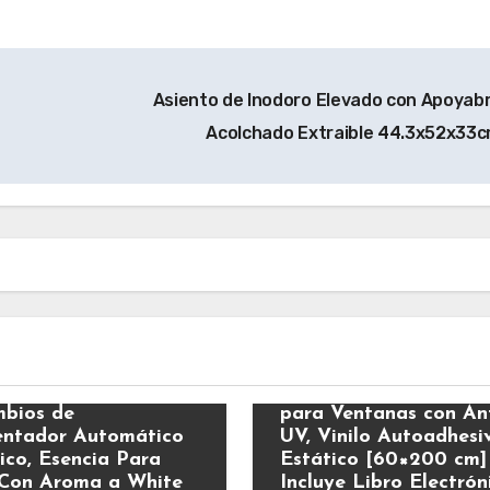
Asiento de Inodoro Elevado con Apoyab
Acolchado Extraible 44.3x52x33
s
Varios
ick Eléctrico –
MARAPON® Vinilo O
bios de
para Ventanas con Ant
ntador Automático
UV, Vinilo Autoadhesi
rico, Esencia Para
Estático [60×200 cm]
Con Aroma a White
Incluye Libro Electrón