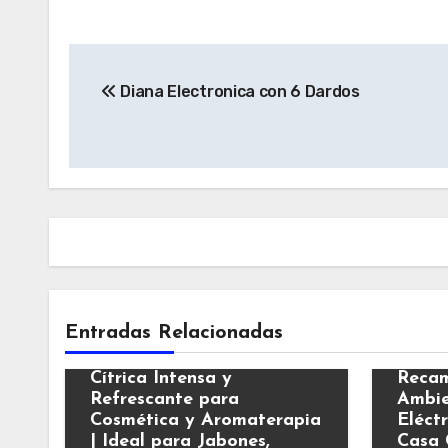
Navegación
Diana Electronica con 6 Dardos
de
entradas
Varios
Vario
Entradas Relacionadas
Esencia Aromática de
Mandarina | Fragancia
Air W
Cítrica Intensa y
Recam
Refrescante para
Ambie
Cosmética y Aromaterapia
Eléct
| Ideal para Jabones,
Casa 