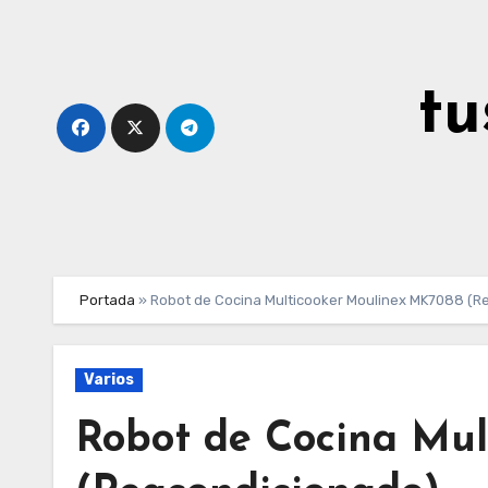
Ir
al
contenido
tu
Portada
»
Robot de Cocina Multicooker Moulinex MK7088 (R
Varios
Robot de Cocina Mu