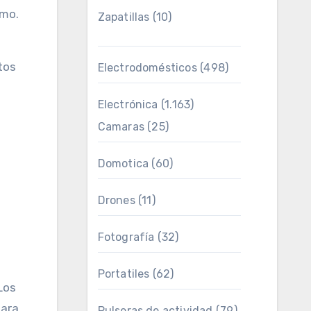
imo.
Zapatillas
(10)
tos
Electrodomésticos
(498)
Electrónica
(1.163)
Camaras
(25)
Domotica
(60)
Drones
(11)
Fotografía
(32)
Portatiles
(62)
Los
para
Pulseras de actividad
(79)