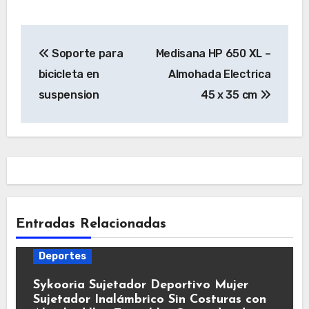
Navegación
Soporte para
Medisana HP 650 XL –
de
bicicleta en
Almohada Electrica
entradas
suspension
45 x 35 cm
Entradas Relacionadas
Deportes
Sykooria Sujetador Deportivo Mujer
Sujetador Inalámbrico Sin Costuras con