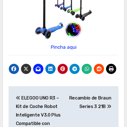
Pincha aqui
Navegación
ELEGOO UNO R3 –
Recambio de Braun
de
Kit de Coche Robot
Series 3 21B
entradas
Inteligente V3.0 Plus
Compatible con