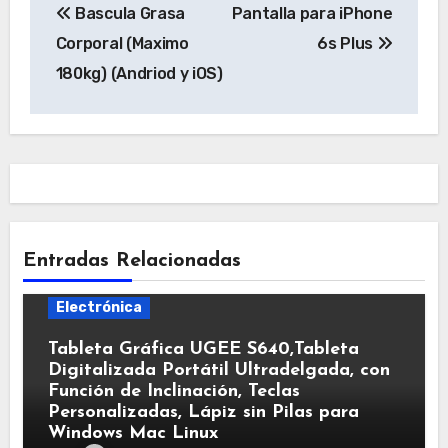
Bascula Grasa
Pantalla para iPhone
de
Corporal (Maximo
6s Plus
entradas
180kg) (Andriod y iOS)
Entradas Relacionadas
Electrónica
Tableta Gráfica UGEE S640,Tableta
Digitalizada Portátil Ultradelgada, con
Función de Inclinación, Teclas
Personalizadas, Lápiz sin Pilas para
Windows Mac Linux