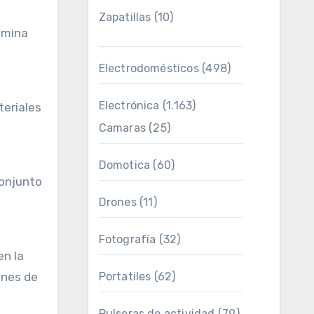
Zapatillas
(10)
omina
Electrodomésticos
(498)
Electrónica
(1.163)
teriales
Camaras
(25)
Domotica
(60)
conjunto
Drones
(11)
Fotografía
(32)
en la
ones de
Portatiles
(62)
Pulseras de actividad
(79)