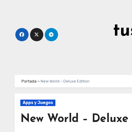
Ir
al
contenido
tu
Portada
»
New World – Deluxe Edition
Apps y Juegos
New World – Deluxe 