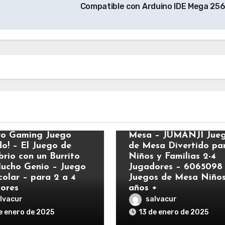
Compatible con Arduino IDE Mega 25
Apps y Juegos
y Juegos
Spin Master Juegos D
o Gaming Juego
Mesa – JUMANJI Jue
do! – El Juego de
de Mesa Divertido pa
brio con un Burrito
Niños y Familias 2-4
ucho Genio – Juego
Jugadores – 6065098
colar – para 2 a 4
Juegos de Mesa Niños
ores
años +
lvacur
salvacur
e enero de 2025
13 de enero de 2025