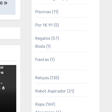
60
Piscinas
(11)
Por 1€ !!!!
(5)
Regalos
(57)
Boda
(1)
Fiestas
(1)
E
go
ra
Relojes
(135)
 –
 8
Robot Aspirador
(21)
Ropa
(169)