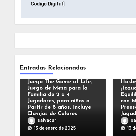
Codigo Digital]
entradas
Entradas Relacionadas
Apps y Juegos
Apps 
Juego The Game of Life,
Hasbr
Juego de Mesa para la
¡Tozu
Familia de 2 a 4
Equili
Jugadores, para niños a
con M
Partir de 8 años, Incluye
Prees
Clavijas de Colores
Jugad
salvacur
sa
13 de enero de 2025
13 d