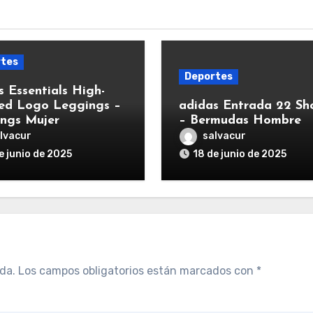
tes
Deportes
s Essentials High-
ed Logo Leggings –
adidas Entrada 22 Sh
ngs Mujer
– Bermudas Hombre
lvacur
salvacur
e junio de 2025
18 de junio de 2025
da.
Los campos obligatorios están marcados con
*