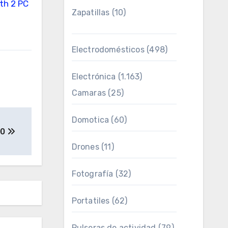
th 2 PC
Zapatillas
(10)
Electrodomésticos
(498)
Electrónica
(1.163)
Camaras
(25)
Domotica
(60)
00
Drones
(11)
Fotografía
(32)
Portatiles
(62)
Pulseras de actividad
(79)