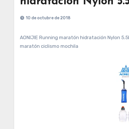
hidratación Nylon 5.
10 de octubre de 2018
AONIJIE Running maratón hidratación Nylon 5.5L bolsos corrientes al aire libre senderismo mochila chaleco
maratón ciclismo mochila