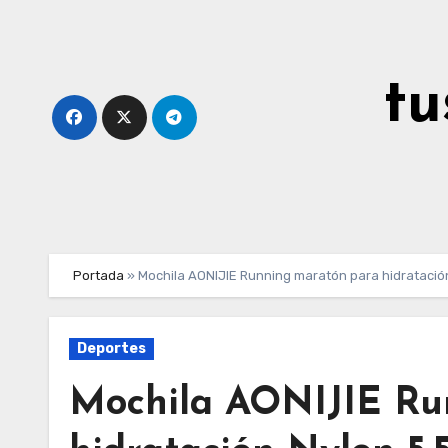
Ir
al
contenido
tu
Portada
»
Mochila AONIJIE Running maratón para hidratació
Deportes
Mochila AONIJIE Ru