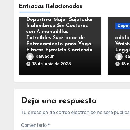
Deportes
Entradas Relacionadas
Sykooria Sujetador
Deportivo Mujer Sujetador
Inalámbrico Sin Costuras
Depor
con Almohadillas
Extraíbles Sujetador de
adida
Entrenamiento para Yoga
Waist
Fitness Ejercicio Corriendo
Leggi
salvacur
sa
18 de junio de 2025
18 d
Deja una respuesta
Tu dirección de correo electrónico no será publica
Comentario
*