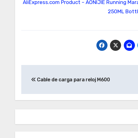
AliExpress.com Product – AONIJIE Running Mar
250ML Bottle
Navegación
Cable de carga para reloj M600
de
entradas