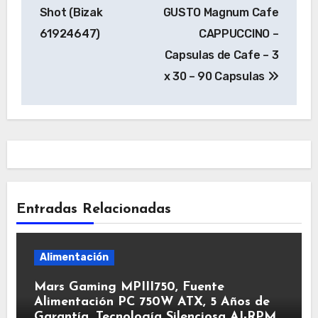
de
Shot (Bizak
GUSTO Magnum Cafe
entradas
61924647)
CAPPUCCINO –
Capsulas de Cafe – 3
x 30 – 90 Capsulas
Entradas Relacionadas
Alimentación
Mars Gaming MPIII750, Fuente
Alimentación PC 750W ATX, 5 Años de
Garantía, Tecnología Silenciosa AI-RPM,