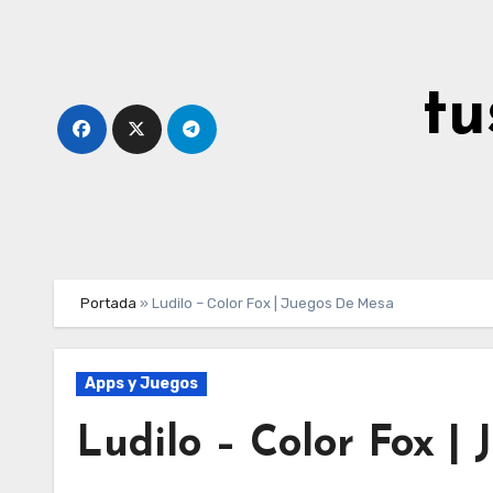
Ir
al
contenido
tu
Portada
»
Ludilo – Color Fox | Juegos De Mesa
Apps y Juegos
Ludilo – Color Fox |