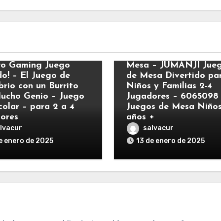
Apps y Juegos
y Juegos
Spin Master Juegos D
o Gaming Juego
Mesa – JUMANJI Jue
do! – El Juego de
de Mesa Divertido pa
brio con un Burrito
Niños y Familias 2-4
ucho Genio – Juego
Jugadores – 6065098
colar – para 2 a 4
Juegos de Mesa Niños
ores
años +
lvacur
salvacur
e enero de 2025
13 de enero de 2025