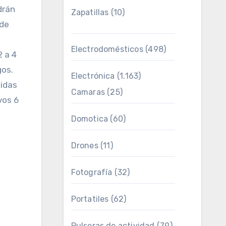
drán
Zapatillas
(10)
 de
Electrodomésticos
(498)
2 a 4
gos.
Electrónica
(1.163)
tidas
Camaras
(25)
vos 6
Domotica
(60)
Drones
(11)
Fotografía
(32)
Portatiles
(62)
Pulseras de actividad
(79)