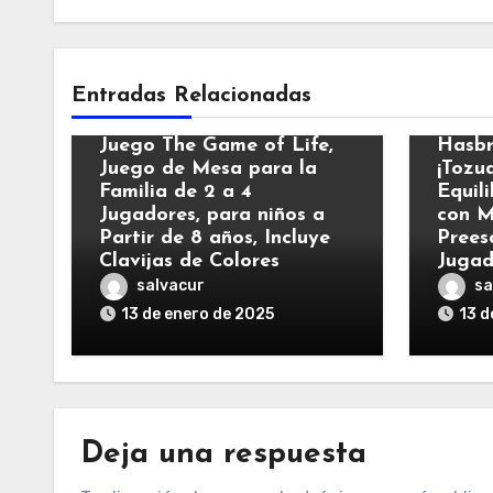
Entradas Relacionadas
Apps y Juegos
Apps 
Juego The Game of Life,
Hasbr
Juego de Mesa para la
¡Tozu
Familia de 2 a 4
Equili
Jugadores, para niños a
con M
Partir de 8 años, Incluye
Prees
Clavijas de Colores
Jugad
salvacur
sa
13 de enero de 2025
13 d
Deja una respuesta