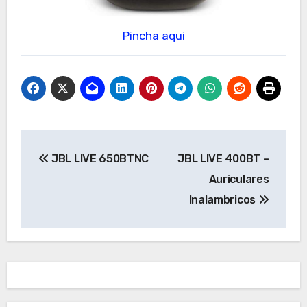
Pincha aqui
Navegación
JBL LIVE 650BTNC
JBL LIVE 400BT –
de
Auriculares
entradas
Inalambricos