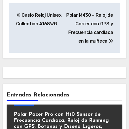
Navegación
Casio Reloj Unisex
Polar M430 – Reloj de
de
Collection A168WG
Correr con GPS y
entradas
Frecuencia cardiaca
en la muñeca
Entradas Relacionadas
Relojes
Polar Pacer Pro con H10 Sensor de
Frecuencia Cardíaca, Reloj de Running
con GPS, Botones y Diseño Ligeros,