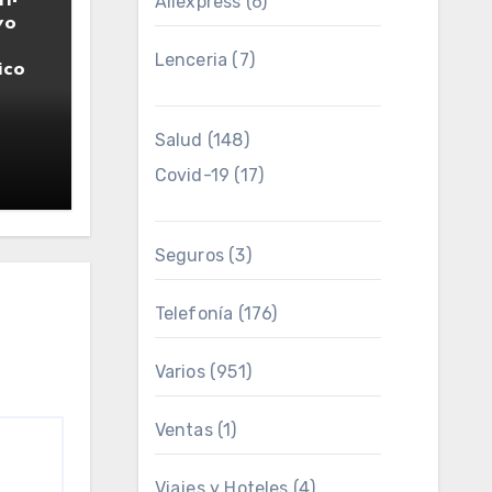
i-
Aliexpress
(6)
vo
Lenceria
(7)
ico
Salud
(148)
4
Covid-19
(17)
Seguros
(3)
Telefonía
(176)
Varios
(951)
Ventas
(1)
Viajes y Hoteles
(4)