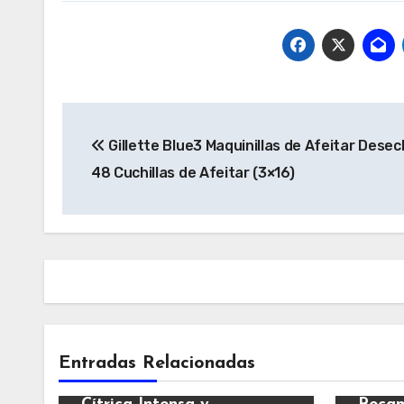
Navegación
Gillette Blue3 Maquinillas de Afeitar Desec
de
48 Cuchillas de Afeitar (3×16)
entradas
Varios
Vario
Entradas Relacionadas
Esencia Aromática de
Mandarina | Fragancia
Air W