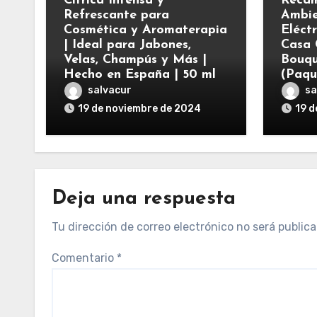
Cítrica Intensa y
Recam
Refrescante para
Ambie
Cosmética y Aromaterapia
Eléct
| Ideal para Jabones,
Casa 
Velas, Champús y Más |
Bouqu
Hecho en España | 50 ml
(Paqu
salvacur
sa
19 de noviembre de 2024
19 d
Deja una respuesta
Tu dirección de correo electrónico no será publica
Comentario
*