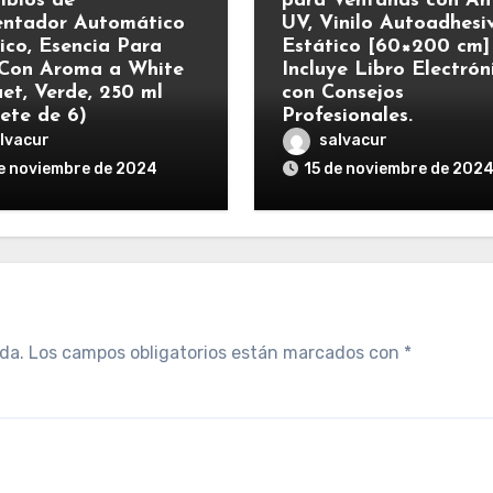
bios de
para Ventanas con Ant
ntador Automático
UV, Vinilo Autoadhesi
rico, Esencia Para
Estático [60×200 cm]
Con Aroma a White
Incluye Libro Electrón
et, Verde, 250 ml
con Consejos
ete de 6)
Profesionales.
lvacur
salvacur
e noviembre de 2024
15 de noviembre de 202
da.
Los campos obligatorios están marcados con
*