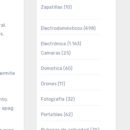
Zapatillas
(10)
al.
Electrodomésticos
(498)
s,
Electrónica
(1.163)
Camaras
(25)
Domotica
(60)
permite
Drones
(11)
nto.
Fotografía
(32)
e apag
Portatiles
(62)
Pulseras de actividad
(79)