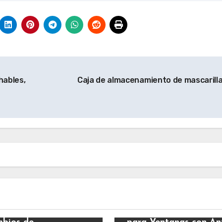
hables,
Caja de almacenamiento de mascarill
s
Varios
ick Eléctrico –
MARAPON® Vinilo O