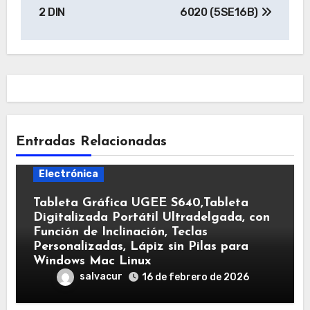
entradas
2 DIN
6020 (5SE16B)
Entradas Relacionadas
Electrónica
Tableta Gráfica UGEE S640,Tableta
Digitalizada Portátil Ultradelgada, con
Función de Inclinación, Teclas
Personalizadas, Lápiz sin Pilas para
Windows Mac Linux
salvacur
16 de febrero de 2026