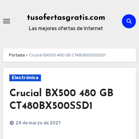
Ir
al
tusofertasgratis.com
contenido
Las mejores ofertas de Internet
Portada
»
Crucial BX500 480 GB CT480BX500SSD1
Electrónica
Crucial BX500 480 GB
CT480BX500SSD1
24 de marzo de 2021