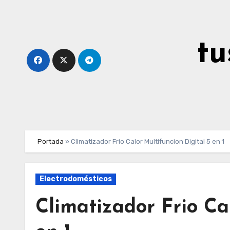
Ir
al
contenido
tu
Portada
»
Climatizador Frio Calor Multifuncion Digital 5 en 1
Electrodomésticos
Climatizador Frio Ca