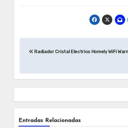
Navegación
Radiador Cristal Electrico Homely WiFi Wa
de
entradas
Elect
Entradas Relacionadas
WMF 
Electrodomésticos