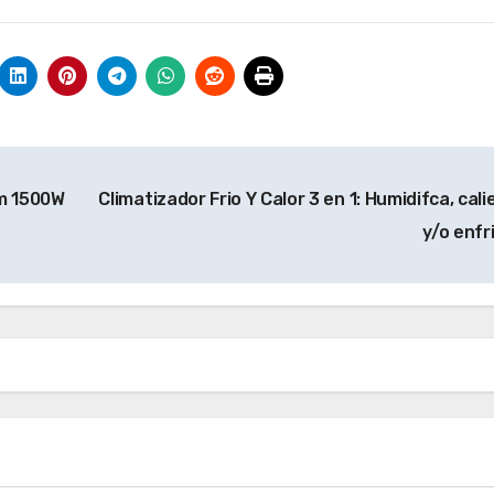
rm 1500W
Climatizador Frio Y Calor 3 en 1: Humidifca, cal
y/o enfr
rodomésticos
Gourmet – Tamiz de