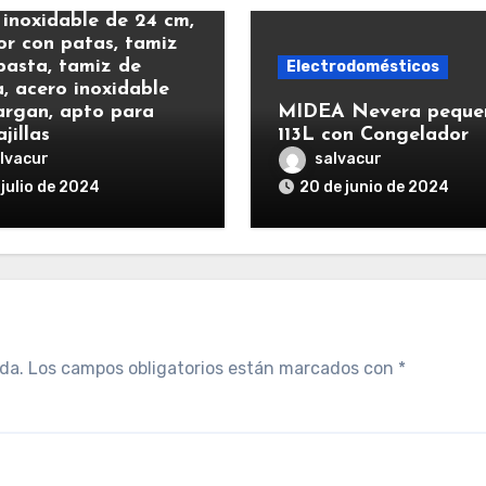
 inoxidable de 24 cm,
or con patas, tamiz
pasta, tamiz de
Electrodomésticos
a, acero inoxidable
rgan, apto para
MIDEA Nevera peque
jillas
113L con Congelador
lvacur
salvacur
 julio de 2024
20 de junio de 2024
da.
Los campos obligatorios están marcados con
*