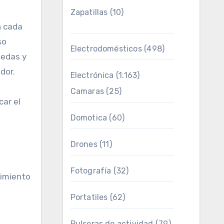
Zapatillas
(10)
n cada
so
Electrodomésticos
(498)
uedas y
dor.
Electrónica
(1.163)
Camaras
(25)
car el
Domotica
(60)
Drones
(11)
Fotografía
(32)
vimiento
Portatiles
(62)
a
Pulseras de actividad
(79)