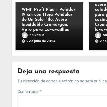
acero
WMF Profi Plus – Pelador
colad
19 cm con Hoja Pendular
para 
de Un Solo Filo, Acero
cocin
Inoxidable Cromargan,
Croma
Apto para Lavavajillas
lavava
salvacur
sa
2 de julio de 2024
2 de
Deja una respuesta
Tu dirección de correo electrónico no será publica
Comentario
*