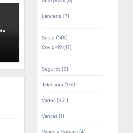
Aliexpress
(6)
Lenceria
(7)
ña
Salud
(148)
Covid-19
(17)
Seguros
(3)
Telefonía
(176)
Varios
(951)
Ventas
(1)
Viajes y Hoteles
(4)