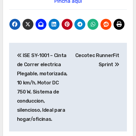
Pincha aqui
Navegación
ISE SY-1001 – Cinta
Cecotec RunnerFit
de
de Correr electrica
Sprint
entradas
Plegable, motorizada,
10 km/h, Motor DC
750 W, Sistema de
conduccion,
silencioso, Ideal para
hogar/oficinas.