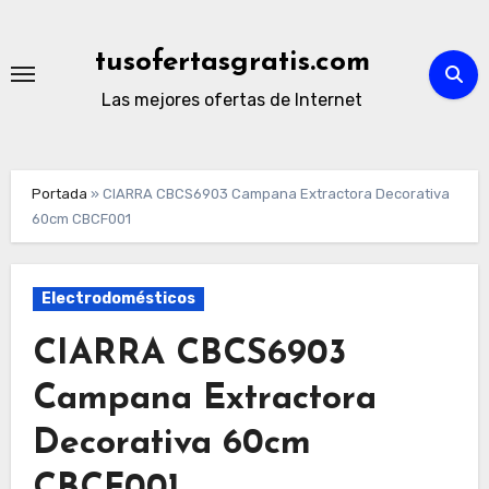
Ir
al
tusofertasgratis.com
contenido
Las mejores ofertas de Internet
Portada
»
CIARRA CBCS6903 Campana Extractora Decorativa
60cm CBCF001
Electrodomésticos
CIARRA CBCS6903
Campana Extractora
Decorativa 60cm
CBCF001