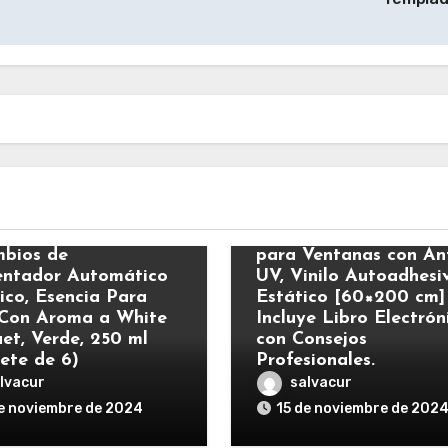
s
Varios
ick Eléctrico –
MARAPON® Vinilo O
bios de
para Ventanas con Ant
ntador Automático
UV, Vinilo Autoadhesi
rico, Esencia Para
Estático [60×200 cm]
Con Aroma a White
Incluye Libro Electrón
et, Verde, 250 ml
con Consejos
ete de 6)
Profesionales.
lvacur
salvacur
e noviembre de 2024
15 de noviembre de 202