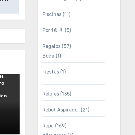
Piscinas
(11)
Por 1€ !!!!
(5)
Regalos
(57)
Boda
(1)
paco
Fiestas
(1)
i-
vo
Relojes
(135)
ico
Robot Aspirador
(21)
4
Ropa
(169)