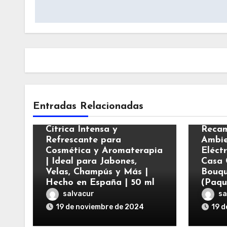
entradas
Varios
Vario
Entradas Relacionadas
Esencia Aromática de
Mandarina | Fragancia
Air W
Cítrica Intensa y
Recam
Refrescante para
Ambie
Cosmética y Aromaterapia
Eléct
| Ideal para Jabones,
Casa 
Velas, Champús y Más |
Bouqu
Hecho en España | 50 ml
(Paqu
salvacur
sa
19 de noviembre de 2024
19 d