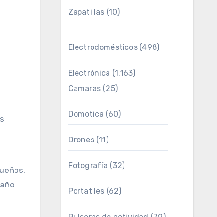
Zapatillas
(10)
Electrodomésticos
(498)
Electrónica
(1.163)
Camaras
(25)
Domotica
(60)
os
Drones
(11)
Fotografía
(32)
queños,
maño
Portatiles
(62)
Pulseras de actividad
(79)