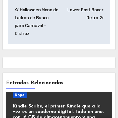
Navegación
Halloween Mono de
Lower East Boxer
de
Ladron de Banco
Retro
entradas
para Carnaval –
Disfraz
Entradas Relacionadas
Ropa
Kindle Scribe, el primer Kindle que a la
vez es un cuaderno digital, todo en uno,
con 16 GB de almacenamiento y una