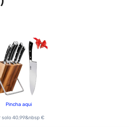
)
Pincha aqui
r solo 40,99&nbsp €