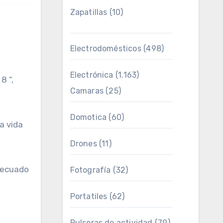
Zapatillas
(10)
Electrodomésticos
(498)
Electrónica
(1.163)
8 “,
Camaras
(25)
Domotica
(60)
a vida
Drones
(11)
decuado
Fotografía
(32)
Portatiles
(62)
Pulseras de actividad
(79)