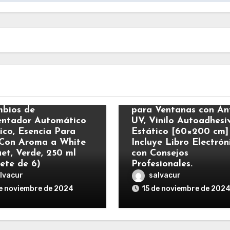
s
Varios
ick Eléctrico –
MARAPON® Vinilo O
bios de
para Ventanas con Ant
ntador Automático
UV, Vinilo Autoadhesi
rico, Esencia Para
Estático [60×200 cm]
Con Aroma a White
Incluye Libro Electrón
et, Verde, 250 ml
con Consejos
ete de 6)
Profesionales.
lvacur
salvacur
e noviembre de 2024
15 de noviembre de 202