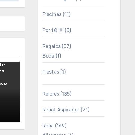
Piscinas
(11)
Por 1€ !!!!
(5)
Regalos
(57)
Boda
(1)
paco
i-
vo
Fiestas
(1)
ico
Relojes
(135)
Robot Aspirador
(21)
4
Ropa
(169)