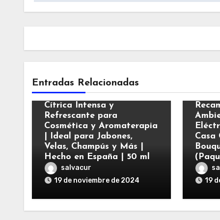
Varios
Vario
Entradas Relacionadas
Esencia Aromática de
Mandarina | Fragancia
Air W
Cítrica Intensa y
Recam
Refrescante para
Ambie
Cosmética y Aromaterapia
Eléct
| Ideal para Jabones,
Casa 
Velas, Champús y Más |
Bouqu
Hecho en España | 50 ml
(Paqu
salvacur
sa
19 de noviembre de 2024
19 d