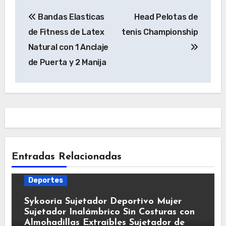
Navegación
Bandas Elasticas
Head Pelotas de
de
de Fitness de Latex
tenis Championship
entradas
Natural con 1 Anclaje
de Puerta y 2 Manija
Entradas Relacionadas
Deportes
Sykooria Sujetador Deportivo Mujer
Sujetador Inalámbrico Sin Costuras con
Almohadillas Extraíbles Sujetador de